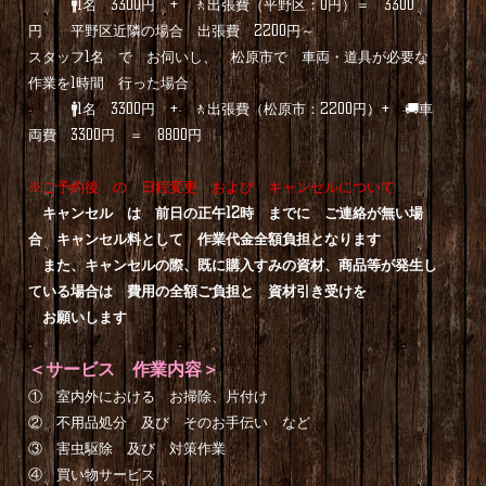
🚹1名 3300円 + 🚶出張費（平野区：0円）＝ 3300
円 平野区近隣の場合 出張費 2200円～
スタッフ1名 で お伺いし、 松原市で 車両・道具が必要な
作業を1時間 行った場合
🚹1名 3300円 + 🚶出張費（松原市：2200円）+ 🚚車
両費 3300円 ＝ 8800円
※ご予約後 の 日程変更 および キャンセルについて
キャンセル は 前日の正午12時 までに ご連絡が無い場
合 キャンセル料として 作業代金全額負担となります
また、キャンセルの際、既に購入すみの資材、商品等が発生し
ている場合は 費用の全額ご負担と 資材引き受けを
お願いします
＜サービス 作業内容＞
① 室内外における お掃除、片付け
② 不用品処分 及び そのお手伝い など
③ 害虫駆除 及び 対策作業
④ 買い物サービス