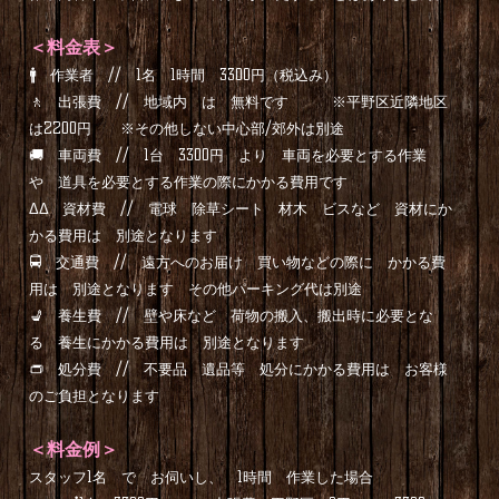
＜料金表＞
🚹 作業者 // 1名 1時間 3300円（税込み）
🚶 出張費 // 地域内 は 無料です ※平野区近隣地区
は2200円 ※その他しない中心部/郊外は別途
🚚 車両費 // 1台 3300円 より 車両を必要とする作業
や 道具を必要とする作業の際にかかる費用です
ΔΔ 資材費 // 電球 除草シート 材木 ビスなど 資材にか
かる費用は 別途となります
🚍 交通費 // 遠方へのお届け 買い物などの際に かかる費
用は 別途となります その他パーキング代は別途
💺 養生費 // 壁や床など 荷物の搬入、搬出時に必要とな
る 養生にかかる費用は 別途となります
👝 処分費 // 不要品 遺品等 処分にかかる費用は お客様
のご負担となります
＜料金例＞
スタッフ1名 で お伺いし、 1時間 作業した場合