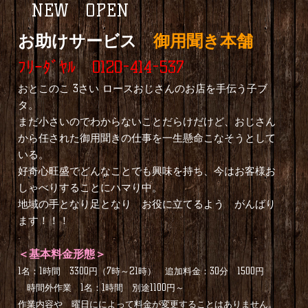
NEW OPEN
お助けサービス
御用聞き本舗
ﾌﾘｰﾀﾞﾔﾙ 0120-414-537
おとこのこ 3さい ロースおじさんのお店を手伝う子ブ
タ。
まだ小さいのでわからないことだらけだけど、おじさん
から任された御用聞きの仕事を一生懸命こなそうとして
いる。
好奇心旺盛でどんなことでも興味を持ち、今はお客様お
しゃべりすることにハマり中。
地域の手となり足となり お役に立てるよう がんばり
ます！！！
＜基本料金形態＞
1名：1時間 3300円（7時～21時） 追加料金：30分 1500円
時間外作業 1名：1時間 別途1100円～
作業内容や 曜日にによって料金が変更することはありません。