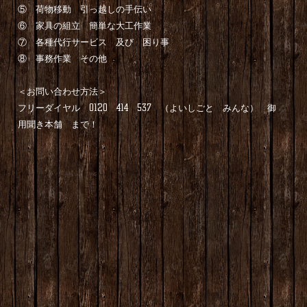
⑤ 荷物移動 引っ越しの手伝い
⑥ 家具の組立 簡単な大工作業
⑦ 各種代行サービス 及び 困り事
⑧ 事務作業 その他
＜お問い合わせ方法＞
フリーダイヤル 0120 414 537 （よいしごと みんな） 御
用聞き本舗 まで！